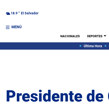
18.9
C
El Salvador
MENÚ
NACIONALES
DEPORTES
Última Hora
Presidente de