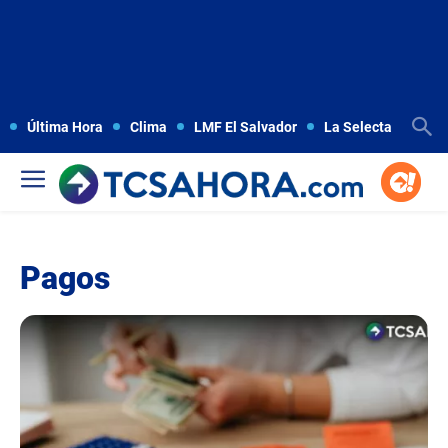
Última Hora
Clima
LMF El Salvador
La Selecta
Copa
Pagos