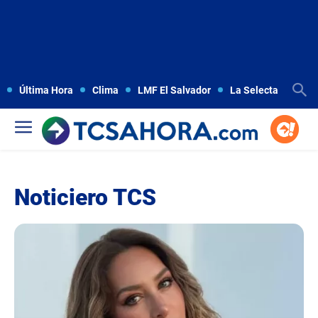
Última Hora
Clima
LMF El Salvador
La Selecta
Copa
Noticiero TCS