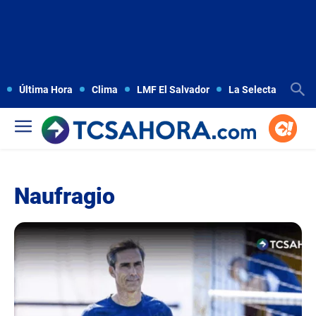
Última Hora
Clima
LMF El Salvador
La Selecta
Copa
Naufragio