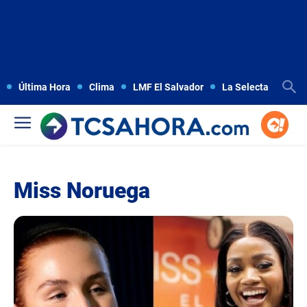
Última Hora
Clima
LMF El Salvador
La Selecta
Copa
Miss Noruega