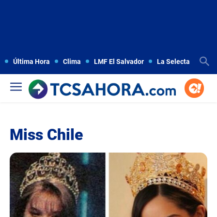
Última Hora
Clima
LMF El Salvador
La Selecta
Copa
Miss Chile