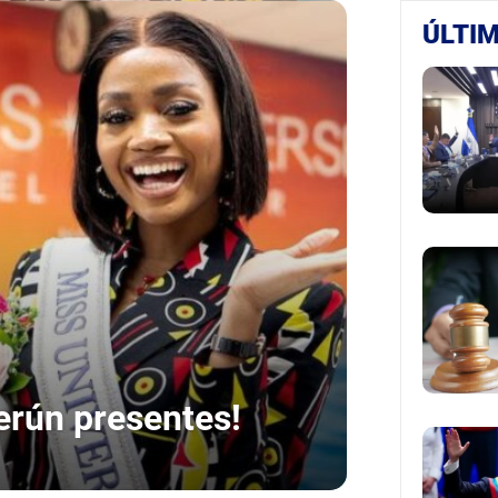
ÚLTIM
rún presentes!