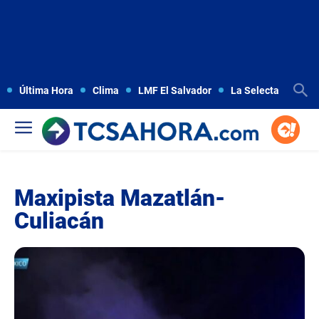
Última Hora
Clima
LMF El Salvador
La Selecta
Copa
Maxipista Mazatlán-
Culiacán