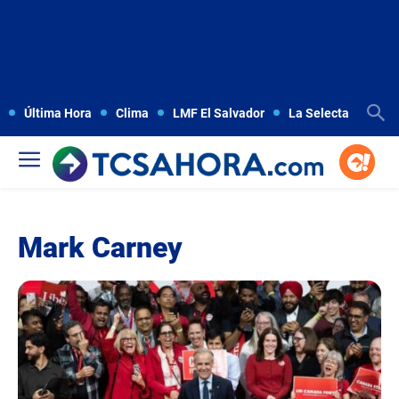
Última Hora
Clima
LMF El Salvador
La Selecta
Copa
Mark Carney