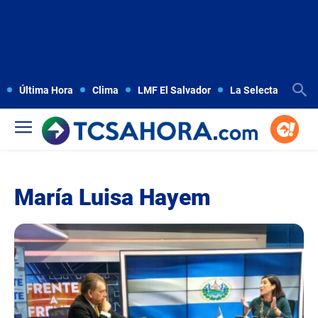
Última Hora
Clima
LMF El Salvador
La Selecta
Copa
María Luisa Hayem