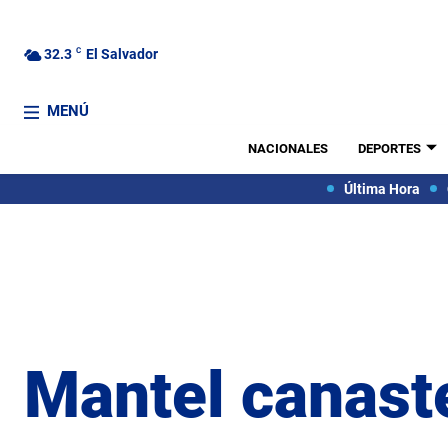
32.3
C
El Salvador
MENÚ
NACIONALES
DEPORTES
Última Hora
Mantel canast