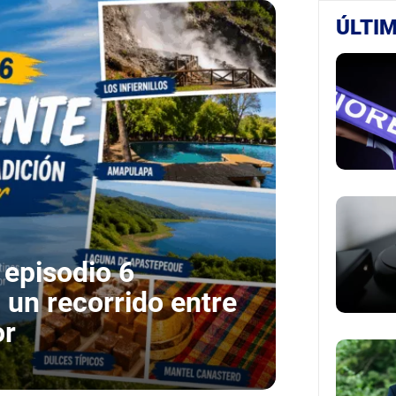
ÚLTIM
 episodio 6
 un recorrido entre
or