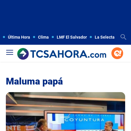
Última Hora
Clima
LMF El Salvador
La Selecta
Copa
Maluma papá