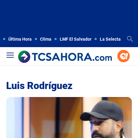
Última Hora
Clima
LMF El Salvador
La Selecta
Copa
Luis Rodríguez