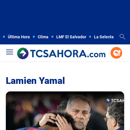
Última Hora
Clima
LMF El Salvador
La Selecta
Copa
Lamien Yamal