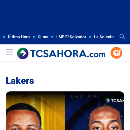
Última Hora
Clima
LMF El Salvador
La Selecta
Copa
Lakers