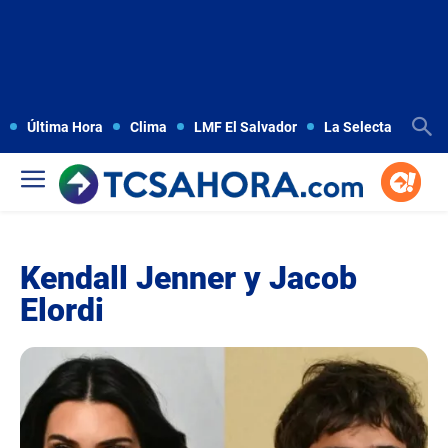
Última Hora
Clima
LMF El Salvador
La Selecta
Copa
Kendall Jenner y Jacob
Elordi