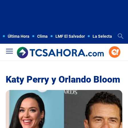
Última Hora
Clima
LMF El Salvador
La Selecta
Copa
Katy Perry y Orlando Bloom