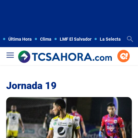
Última Hora
Clima
LMF El Salvador
La Selecta
Copa
Jornada 19