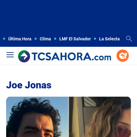
Última Hora
Clima
LMF El Salvador
La Selecta
Copa
Joe Jonas