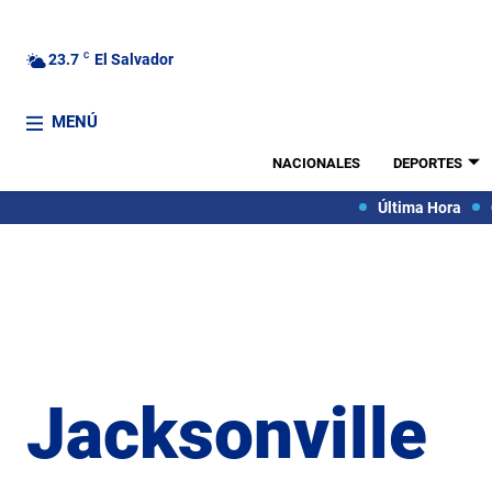
23.7
C
El Salvador
MENÚ
NACIONALES
DEPORTES
Última Hora
Jacksonville