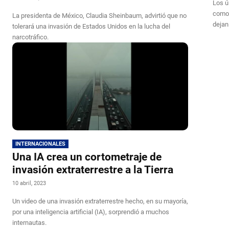
Los ú
como:
La presidenta de México, Claudia Sheinbaum, advirtió que no
dejan
tolerará una invasión de Estados Unidos en la lucha del
narcotráfico.
INTERNACIONALES
Una IA crea un cortometraje de
invasión extraterrestre a la Tierra
10 abril, 2023
Un video de una invasión extraterrestre hecho, en su mayoría,
por una inteligencia artificial (IA), sorprendió a muchos
internautas.