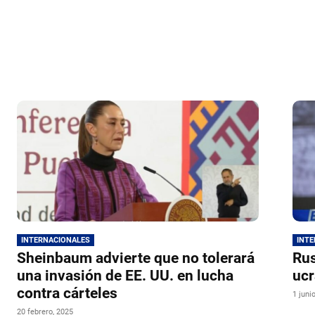
INTERNACIONALES
INT
Sheinbaum advierte que no tolerará
Rus
una invasión de EE. UU. en lucha
ucr
contra cárteles
1 juni
20 febrero, 2025