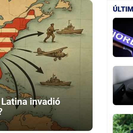
ÚLTIM
Latina invadió
?