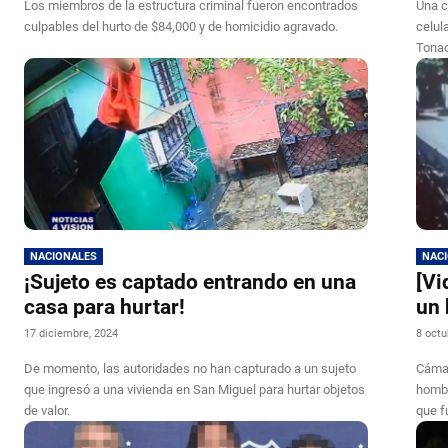
Los miembros de la estructura criminal fueron encontrados
Una c
culpables del hurto de $84,000 y de homicidio agravado.
celul
Tonac
NACIONALES
NAC
¡Sujeto es captado entrando en una
[Vi
casa para hurtar!
un 
17 diciembre, 2024
8 octu
De momento, las autoridades no han capturado a un sujeto
Cámar
que ingresó a una vivienda en San Miguel para hurtar objetos
hombr
de valor.
que f