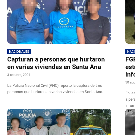
NACIONALES
NAC
Capturan a personas que hurtaron
FGR
en varias viviendas en Santa Ana
est
inf
3 octubre, 2024
30 ago
La Policía Nacional Civil (PNC) reportó la captura de tres
personas que hurtaron en varias viviendas en Santa Ana.
En la
a per
infor