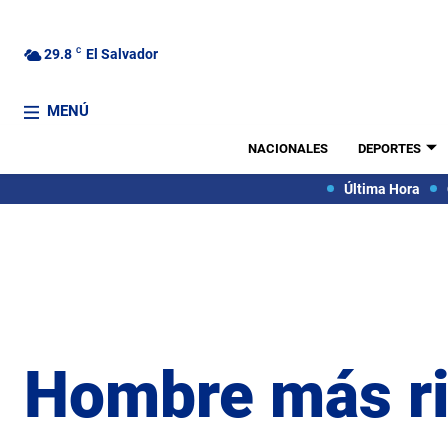
29.8
C
El Salvador
MENÚ
NACIONALES
DEPORTES
Última Hora
Hombre más ric