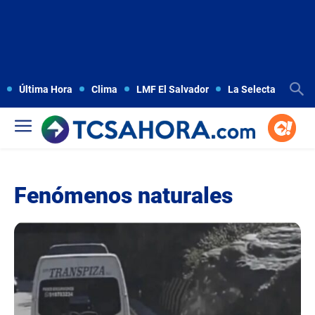
Última Hora
Clima
LMF El Salvador
La Selecta
Copa
Fenómenos naturales