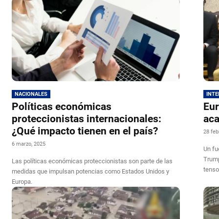
NACIONALES
INT
Políticas económicas
Eur
proteccionistas internacionales:
aca
¿Qué impacto tienen en el país?
28 feb
6 marzo, 2025
Un fu
Trump
Las políticas económicas proteccionistas son parte de las
tens
medidas que impulsan potencias como Estados Unidos y
Europa.