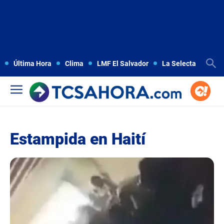
Última Hora
Clima
LMF El Salvador
La Selecta
Copa
Estampida en Haití