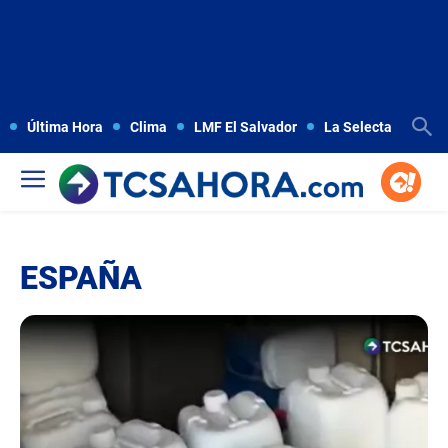
Última Hora
Clima
LMF El Salvador
La Selecta
Copa
ESPAÑA