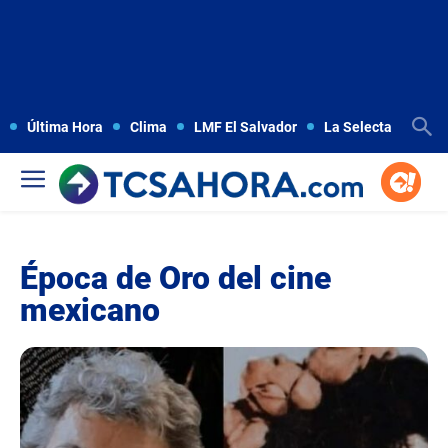
Última Hora
Clima
LMF El Salvador
La Selecta
Copa
Época de Oro del cine
mexicano