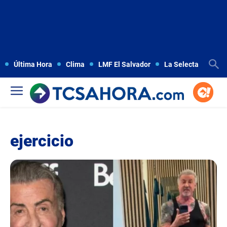
Última Hora
Clima
LMF El Salvador
La Selecta
Copa
ejercicio