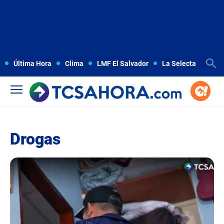
Última Hora
Clima
LMF El Salvador
La Selecta
Copa
Drogas