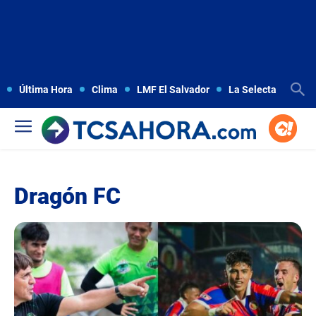
Última Hora
Clima
LMF El Salvador
La Selecta
Copa
Dragón FC