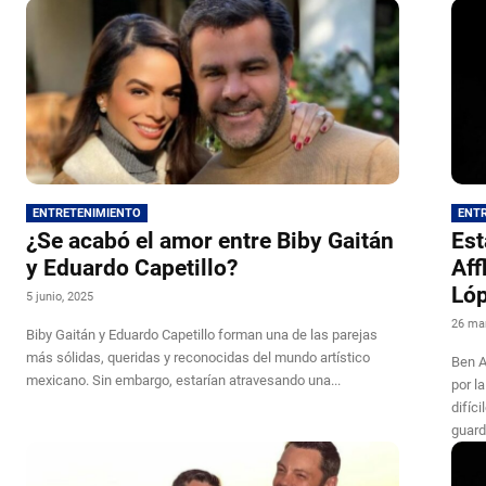
ENTRETENIMIENTO
ENT
¿Se acabó el amor entre Biby Gaitán
Est
y Eduardo Capetillo?
Aff
Ló
5 junio, 2025
26 ma
Biby Gaitán y Eduardo Capetillo forman una de las parejas
más sólidas, queridas y reconocidas del mundo artístico
Ben A
mexicano. Sin embargo, estarían atravesando una...
por l
difíc
guard