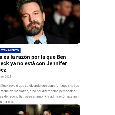
RETENIMIENTO
a es la razón por la que Ben
leck ya no está con Jennifer
pez
rzo, 2025
ffleck reveló que su divorcio con Jennifer López no fue
a atención mediática, sino por diferencias personales
iles de reconciliar, pese al amor y la admiración que aún
a por ella.