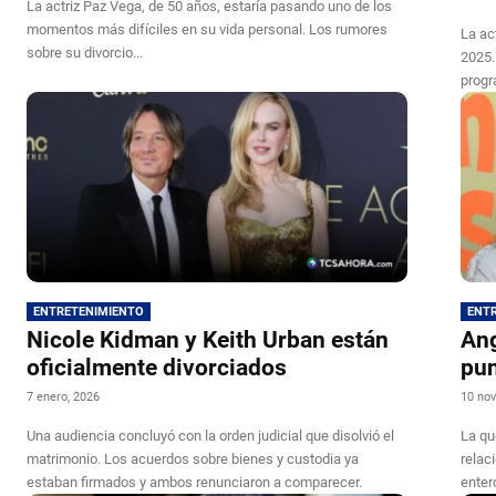
La actriz Paz Vega, de 50 años, estaría pasando uno de los
momentos más difíciles en su vida personal. Los rumores
La ac
sobre su divorcio...
2025.
progr
ENTRETENIMIENTO
ENT
Nicole Kidman y Keith Urban están
Ang
oficialmente divorciados
pun
7 enero, 2026
10 nov
Una audiencia concluyó con la orden judicial que disolvió el
La qu
matrimonio. Los acuerdos sobre bienes y custodia ya
relac
estaban firmados y ambos renunciaron a comparecer.
enter