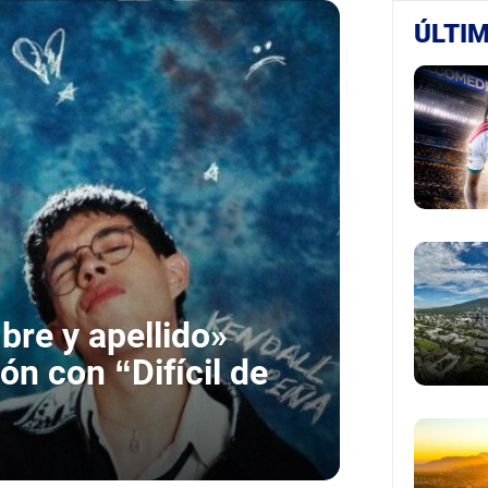
ÚLTIM
re y apellido»
ón con “Difícil de