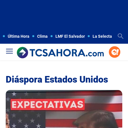
Última Hora
Clima
LMF El Salvador
La Selecta
Copa
Diáspora Estados Unidos