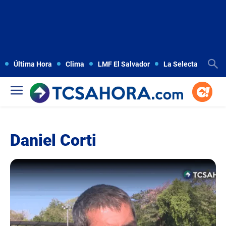
Última Hora
Clima
LMF El Salvador
La Selecta
Copa
Daniel Corti