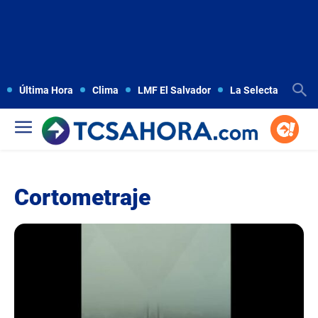
Última Hora
Clima
LMF El Salvador
La Selecta
Copa
Cortometraje