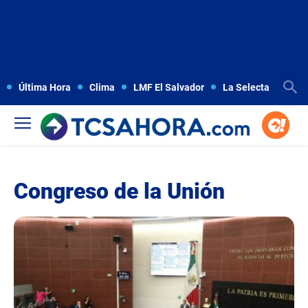
Última Hora
Clima
LMF El Salvador
La Selecta
Copa
Congreso de la Unión