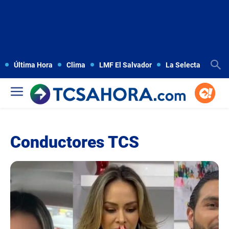
Última Hora
Clima
LMF El Salvador
La Selecta
Copa
Conductores TCS