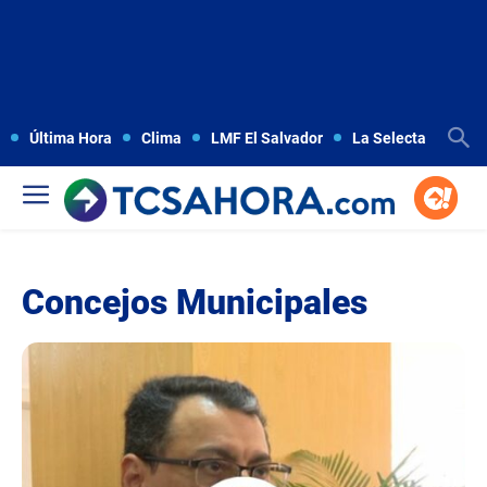
Última Hora
Clima
LMF El Salvador
La Selecta
Copa
Concejos Municipales