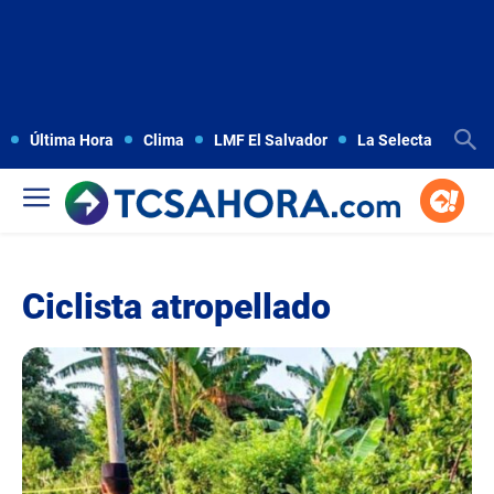
Última Hora
Clima
LMF El Salvador
La Selecta
Copa
Ciclista atropellado