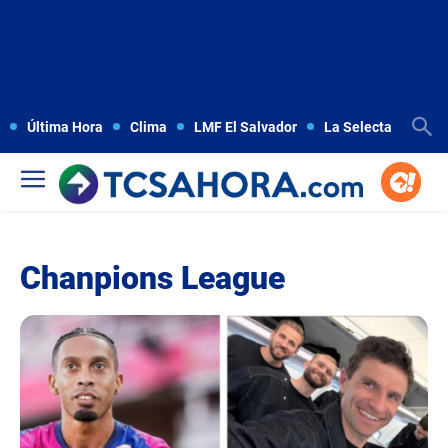
Última Hora
Clima
LMF El Salvador
La Selecta
Copa
Chanpions League