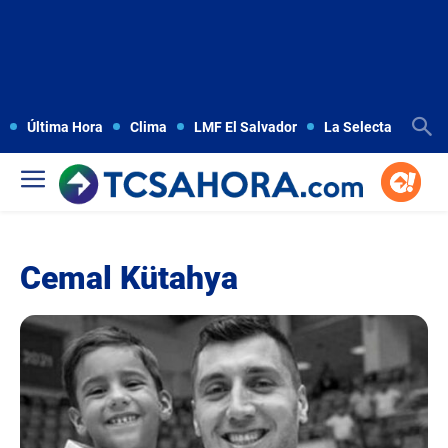
Última Hora
Clima
LMF El Salvador
La Selecta
Copa
Cemal Kütahya