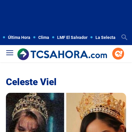
Última Hora
Clima
LMF El Salvador
La Selecta
Copa
Celeste Viel