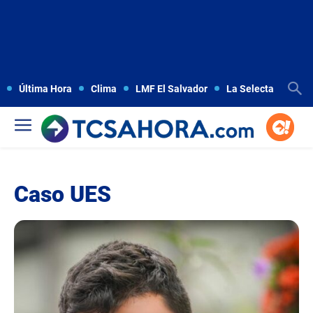
Última Hora
Clima
LMF El Salvador
La Selecta
Copa
Caso UES