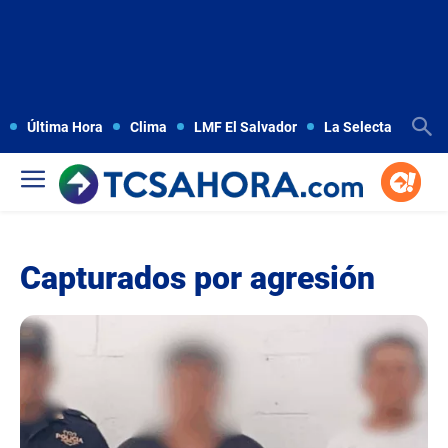
Última Hora
Clima
LMF El Salvador
La Selecta
Copa
Capturados por agresión