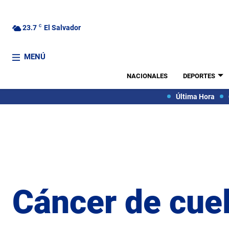
23.7
C
El Salvador
MENÚ
NACIONALES
DEPORTES
Última Hora
Cáncer de cuel