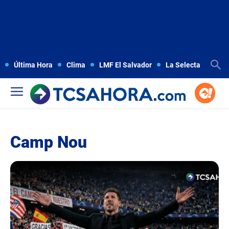
Última Hora
Clima
LMF El Salvador
La Selecta
Copa
Camp Nou