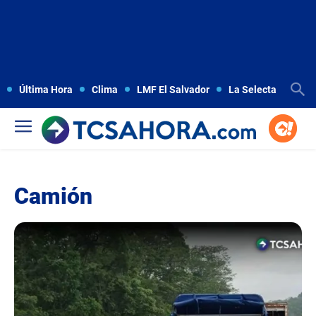
Última Hora
Clima
LMF El Salvador
La Selecta
Copa
Camión