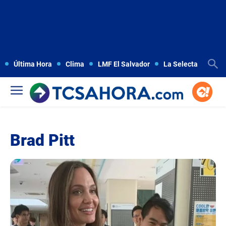
Última Hora
Clima
LMF El Salvador
La Selecta
Copa
Brad Pitt