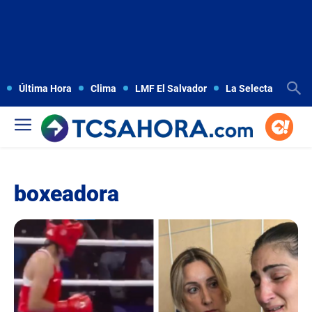
Última Hora
Clima
LMF El Salvador
La Selecta
Copa
boxeadora